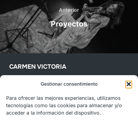
de
Anterior
Anterior
entradas
Proyectos
CARMEN VICTORIA
Violinista de trayectoria internacional en Europa y América,
Gestionar consentimiento
con experiencia en la Filarmónica de Berlín, Festival
Concert Hall, Beethoven Hall, Teatro Teresa Carreño, y
Para ofrecer las mejores experiencias, utilizamos
Auditorio Nacional de la Música de Madrid.
tecnologías como las cookies para almacenar y/o
acceder a la información del dispositivo.
CONTACTO