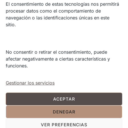
Madrid, España.
El consentimiento de estas tecnologías nos permitirá
Europa.
procesar datos como el comportamiento de
Online
navegación o las identificaciones únicas en este
Contacto
sitio.
ENLACES
No consentir o retirar el consentimiento, puede
afectar negativamente a ciertas características y
Política de Cookies
funciones.
Términos y condiciones
Política de Privacidad
Contacto
Gestionar los servicios
ACEPTAR
YouTube
LinkedIn
Instagram
DENEGAR
VER PREFERENCIAS