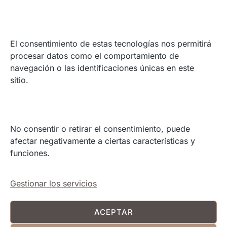
CONTACTO
Madrid, España.
El consentimiento de estas tecnologías nos permitirá
Europa.
procesar datos como el comportamiento de
Online
navegación o las identificaciones únicas en este
Contacto
sitio.
ENLACES
No consentir o retirar el consentimiento, puede
afectar negativamente a ciertas características y
Política de Cookies
funciones.
Términos y condiciones
Política de Privacidad
Contacto
Gestionar los servicios
ACEPTAR
YouTube
LinkedIn
Instagram