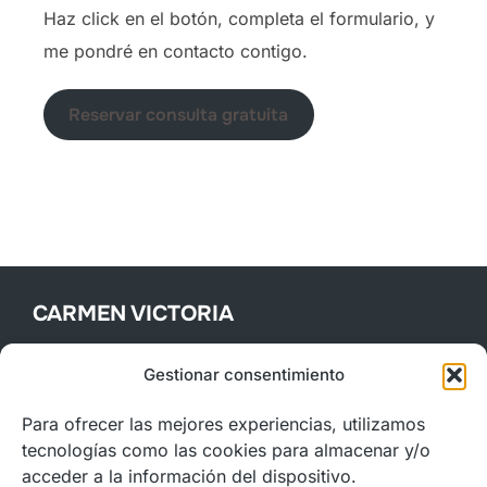
Haz click en el botón, completa el formulario, y
me pondré en contacto contigo.
Reservar consulta gratuita
CARMEN VICTORIA
Violinista de trayectoria internacional en Europa y América,
Gestionar consentimiento
con experiencia en la Filarmónica de Berlín, Festival
Concert Hall, Beethoven Hall, Teatro Teresa Carreño, y
Para ofrecer las mejores experiencias, utilizamos
Auditorio Nacional de la Música de Madrid.
tecnologías como las cookies para almacenar y/o
acceder a la información del dispositivo.